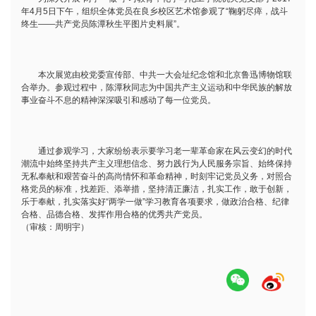
年4月5日下午，组织全体党员在良乡校区艺术馆参观了“鞠躬尽瘁，战斗
终生——共产党员陈潭秋生平图片史料展”。
本次展览由校党委宣传部、中共一大会址纪念馆和北京鲁迅博物馆联
合举办。参观过程中，陈潭秋同志为中国共产主义运动和中华民族的解放
事业奋斗不息的精神深深吸引和感动了每一位党员。
通过参观学习，大家纷纷表示要学习老一辈革命家在风云变幻的时代
潮流中始终坚持共产主义理想信念、努力践行为人民服务宗旨、始终保持
无私奉献和艰苦奋斗的高尚情怀和革命精神，时刻牢记党员义务，对照合
格党员的标准，找差距、添举措，坚持清正廉洁，扎实工作，敢于创新，
乐于奉献，扎实落实好“两学一做”学习教育各项要求，做政治合格、纪律
合格、品德合格、发挥作用合格的优秀共产党员。
（审核：周明宇）