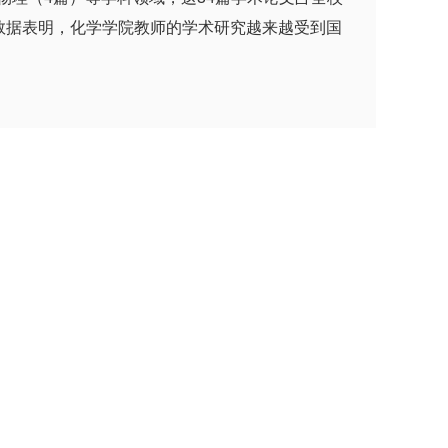
6。这些数据表明，化学学院教师的学术研究越来越受到国
篇论文，入选ESI热点论文。“CHEMICAL
的该刊的最新影响因子为46.568，该刊在其所
表并且在最近2个月内被引用次数进入所属学科领
的国际学术影响力，这也将激励全院师生更加努力地
下，化学学院将取得更加丰硕的成果，为实现学