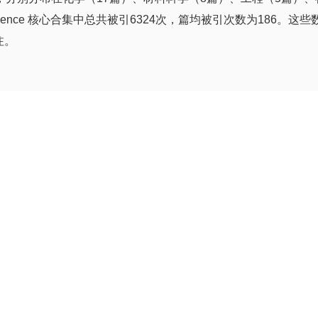
 Science 核心合集中总共被引6324次，篇均被引次数为18
注。
其中，曲良体教授等发表在“CHEMICAL REVIEWS”的一
科领域公认的最具影响力和权威性的综述性学术期刊之一，JCR公布
在该学科处于全球前1%水平的论文，热点论文是指近2年内发
被引论文和热点论文，标志着化学学院教师的研究成果具有较高
十三五”规划和综合改革方案的指导下，在全院师生的共同努力