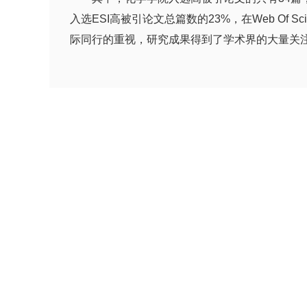
入选ESI高被引论文总篇数的23%，在Web Of
际同行的重视，研究成果得到了学术界的大量关
这34篇高被引论文的研究内容位于学科世界研究前沿，
REVIEWS”由美国化学会出版，是世界化学学
属“化学综合”分类148种期刊中名列第1。
ESI高被引论文是指近11年的论文被引用次数
域前1‰的论文。化学学院学术论文入选ESI高
投身于前沿与原创性学术研究工作。相信在学校“
校“一流大学、一流学科”的目标做出自己的贡献。