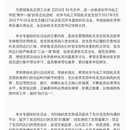
为贯彻落实北理工办发【2016】91号文件，进一步推进化学与化工
学院“两学一做”的常态化进程，化学与化工学院机关党支部于2017年3月
30日下午16点在生态楼227会议室召开专题组织生活会。学校副校长李和
章应邀出席会议。会议由机关党支部书记张锋主持。
本次专题组织生活会的主要内容，是由支委围绕机关党支部党员发挥
先锋模范作用情况、党支部发挥战斗堡垒情况、党支部书记履职尽责情况
向党员同志们汇报，并听取党员同志们对党支部和支委的民主评议。党员
同志们就严格落实“三会一课”制度、促使党课形式灵活化、规范党课制
度、增强支部活动自主性和多样化等问题展开讨论，希望支委推动党支部
成员进行集中理论学习，提高整体理论修养，更好服务学院师生。
李和章校长进行总结讲话。李校长指出，希望化学与化工学院机关党
支部的老师们担当起时代赋予的责任，充分发挥支部年轻党员比例高的优
势，坚定理想信念，践行、传播社会主义核心价值观，不断提高自身理论
水平，拓宽知识面，正确看待和运用成长规律，积累正能量，以饱满的热
情对待工作，做到“知行合一”。
本次专题组织生活会，为到场的党支部成员提供了充分交流和沟通的
平台，提升了党员同志们的支部“归属感”，切实增强了支部凝聚力；坚定
了党员同志们的理想信念，促进互相监督，以扎实工作、锐意进取、开拓
创新的思路继续开展工作；有助于党员同志们进一步提高党性修养，更好