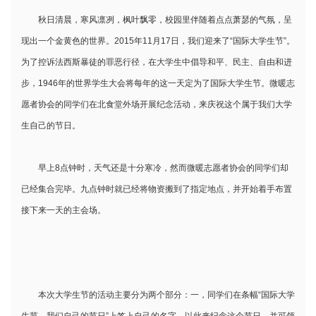
秋日清晨，寒风凛冽，枫叶飘零，校园里伴随着点点萧瑟的气氛，呈
现出一个金黄色的世界。2015年11月17日，我们迎来了“国际大学生节”。
为了控诉法西斯暴徒的罪恶行径，在大学生中倡导和平、民主、自由和进
步，1946年的世界学生大会将每年的这一天定为了国际大学生节。微暖志
愿者协会的同学们在北食堂外场开展纪念活动，来庆祝这个属于我们大学
生自己的节日。
早上8点钟时，天气还是十分寒冷，然而微暖志愿者协会的同学们却
已经集合完毕。九点钟时就已经将物资搬到了指定地点，并开始着手布置
接下来一天的主会场。
本次大学生节的活动主要分为两个部分：一，同学们在条幅“国际大学
生节—我们自己的节日”上签上自己的名字，以此来纪念这个节日，并可领