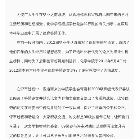
为使广大学生在毕业之前系统、认真地梳理和审视自己四年来的学习
生活经历和思想感受，化学学院根据学校党委和行政的有关指示，在应届
本科毕业生中开展了德育答辩工作。
在前一段时期内，2012届毕业生认真撰写了德育答辩的论文，总结了
他们四年的人生经历和思想感受。为了评选出比较优秀的论文为毕业生树
立榜样，同时为了后期德育答辩顺利进行，化学学院于2012年5月4日对
2012届本科本科毕业生德育答辩论文进行了评审并取得了圆满成功。
在评审过程中，应邀而来的学院学生会评委和2008级班级代表评委认
真阅读了答辩论文并结合论文内容和文章意义给出了客观的成绩。比较优
秀的论文在评委当中传阅并得到了一致认同，保证了评审的公平和公正。
评审过程和谐融洽，大家积极交流。论文都是08级的精华总结，让评委们
享受了一次文学和智慧的盛宴。09级参与评审对他们以后撰写论文具有一
定的指导意义，并且可以从学长学姐那里学习到很多宝贵的经验。