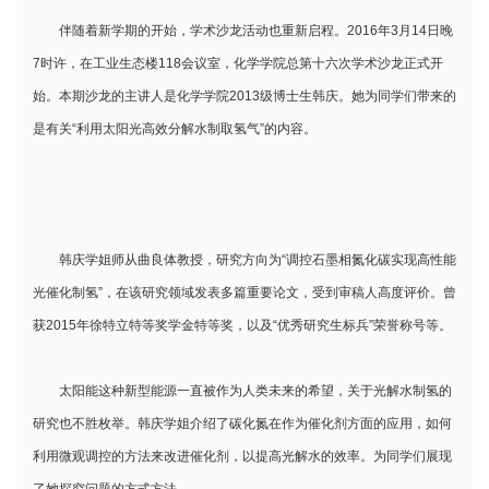
伴随着新学期的开始，学术沙龙活动也重新启程。2016年3月14日晚
7时许，在工业生态楼118会议室，化学学院总第十六次学术沙龙正式开
始。本期沙龙的主讲人是化学学院2013级博士生韩庆。她为同学们带来的
是有关“利用太阳光高效分解水制取氢气”的内容。
韩庆学姐师从曲良体教授，研究方向为“调控石墨相氮化碳实现高性能
光催化制氢”，在该研究领域发表多篇重要论文，受到审稿人高度评价。曾
获2015年徐特立特等奖学金特等奖，以及“优秀研究生标兵”荣誉称号等。
太阳能这种新型能源一直被作为人类未来的希望，关于光解水制氢的
研究也不胜枚举。韩庆学姐介绍了碳化氮在作为催化剂方面的应用，如何
利用微观调控的方法来改进催化剂，以提高光解水的效率。为同学们展现
了她探究问题的方式方法。