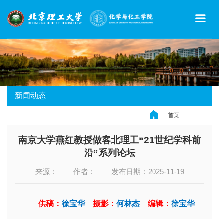
新闻动态
首页
» 新闻动态
南京大学燕红教授做客北理工“21世纪学科前
沿”系列论坛
来源：
作者：
发布日期：2025-11-19
供稿：
徐宝华
摄影：
何林杰
编辑：
徐宝华