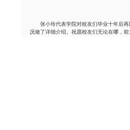
张小玲代表学院对校友们毕业十年后再回
况做了详细介绍。祝愿校友们无论在哪，前
校友们纷纷发言，感谢母校的精心栽培，
达了衷心祝愿，愿学院事业蒸蒸日上，各项
师生座谈交流会结束后，校友们重游中关
地砖都承载着他们在这里的青葱岁月。之后
（审核：赵文祥）