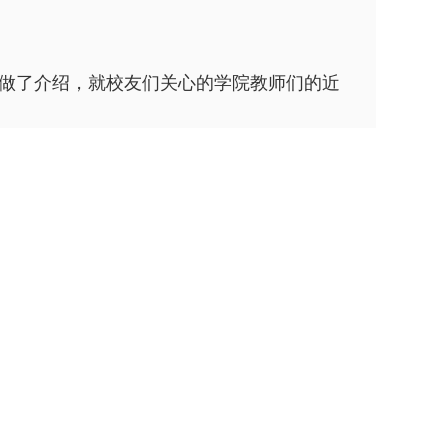
做了介绍，就校友们关心的学院教师们的近
不时报以热烈掌声。校友们向学校、学院表
下时均感慨良多，楼下的每一棵树、每一块
起追寻当年的足迹和美好回忆。