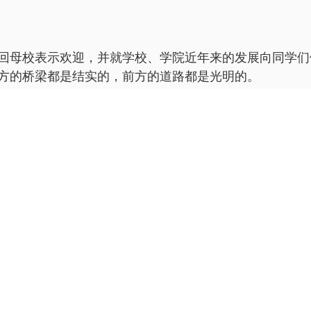
母校表示欢迎，并就学校、学院近年来的发展向同学们
方的桥梁都是结实的，前方的道路都是光明的。
并分享交流毕业后的工作、学习、生活情况。与会人员
工作都能节节高升，并祝愿母校的明天更美好。
村校园和良乡校园。当他们来到曾经住过四年的宿舍楼
，校友们组织开展了足球、台球等文化体育交流活动，一