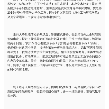
术沙龙（总第25期）在工业生态楼118正式开讲。本次学术沙龙主题为“从
新能源革命到先进电池材料”，主讲嘉宾是我院优秀青年教师樊铖。樊老师
2015年毕业于清华大学化工系，同年9月入职我院（原化工与环境学院）
孙克宁课题组，主攻先进电池材料的研究。
主持人毕晨曦简短的开场后，讲座正式开始。樊老师首先从全球能源
形势出发，探讨了能源革命的可能性以及对我们日常生活的影响，随即抛
出两个问题，“我们为什么要能源革命？我们是否需要能源革命？”而后，
樊老师针对这两个问题，抽丝剥茧地分析当前能源结构，提出“可再生能源
将成为下一代能源技术形式主体”的观点。相比传统能源而言，可再生能源
目前占比少，市场前景大，能源互联网将可能会是第三次工业革命的核心
内容和变革载体。最后，樊老师向同学们推荐了两本与新能源相关的书
籍，简单介绍了实验室工作内容和研究方向，并祝愿大家在这个无限可能
的时代有所收获。
到了最令人期待的提问环节，同学们热情高涨，与樊老师分享自己对
新能源的看法和疑问，樊老师都耐心倾听，并一一细致解答，现场气氛非
常热烈。