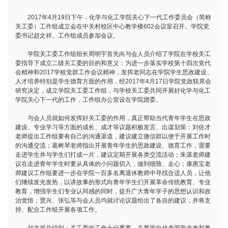
2017年4月19日下午，化学与化工学院关心下一代工作委员会（简称
关工委）工作组成立会在中关村校区中心教学楼602会议室召开。学院党
委书记赵文祥、工作组成员参加会议。
学院关工委工作组组长周明宇首先向与会人员介绍了学院在学校关工
委指导下成立二级关工委的目的和意义：为进一步落实学校第十四次党代
会精神和2017学校党群工作会议精神，发挥老同志在学院学生思政建设、
人才培养特别是学生德育方面的作用，经2017年4月17日学院党政联席会
研究决定，成立学院关工委工作组，与学校关工委共同开展好化学与化工
学院关心下一代的工作，工作组办公室设在学院团委。
与会人员就如何发挥好关工委的作用，真正帮助当代青年学生在思政
建设、专业学习等方面的成长、成才等议题积极发言、出谋划策：刘佐才
老师提出工作组要有自己的沟通渠道，建议建立微信群以便于开展工作时
的沟通交流；葛树琴老师指出开展青年学生的思政建设、德育工作，需要
走进学生并与学生们打成一片，建议定期开展各类交流活动；朱湛老师建
议在走进青年学生时要从具体的小问题切入，做到细致、走心；康惠宝老
师建议工作组要进一步在学院一百多名离退休教师中寻找合适人员，让他
们继续发光发热，以讲故事的形式向青年学生们开展革命传统教育、专业
教育，增强学生们专业认同感的同时，提升广大青年学子的思想认识和政
治觉悟；贾兴、张弘等与会人员均就讨论议题给出了各自的建议，并将支
持、配合工作组开展各项工作。
赵文祥总结到：关工委的工作十分重要，主要面向代表国家未来和希