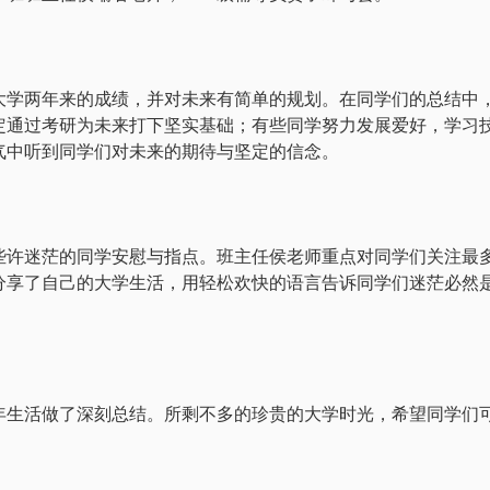
两年来的成绩，并对未来有简单的规划。在同学们的总结中，
定通过考研为未来打下坚实基础；有些同学努力发展爱好，学习
气中听到同学们对未来的期待与坚定的信念。
迷茫的同学安慰与指点。班主任侯老师重点对同学们关注最多
分享了自己的大学生活，用轻松欢快的语言告诉同学们迷茫必然
活做了深刻总结。所剩不多的珍贵的大学时光，希望同学们可