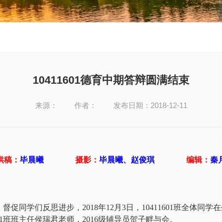
10411601德育中期答辩圆满结束
来源：
作者：
发布日期：2018-12-11
供稿：
毕晨曦
摄影：
毕晨曦、赵俊琪
编辑：
秦
学们反思进步，2018年12月3日，10411601班全体同学
01班班主任侯瑞君老师，2016级辅导员贺子畔与会。