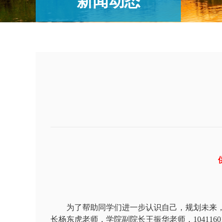
新闻动态
为了帮助同学们进一步认识自己，规划未来，督促同
长杨东虎老师，学院副院长王振华老师，104116